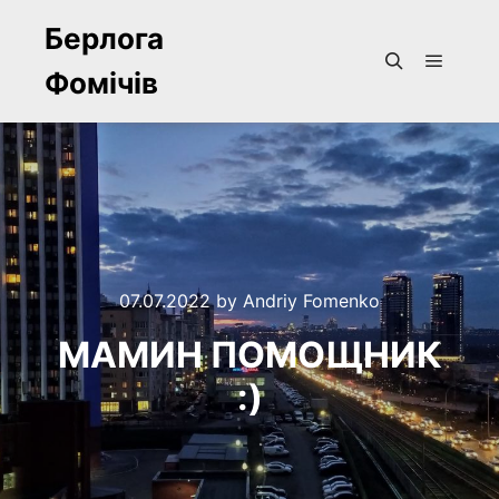
Берлога
Фомічів
Main m
Search
07.07.2022
by
Andriy Fomenko
МАМИН ПОМОЩНИК
:)