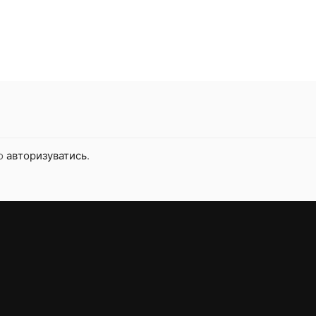
но
авторизуватись
.