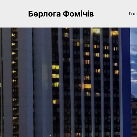
Берлога Фомічів
Гол