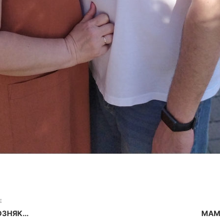
E
ОЗНЯК...
МАМ