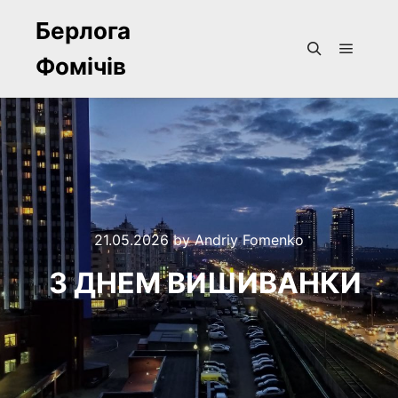
Берлога
Фомічів
Main m
Search
21.05.2026
by
Andriy Fomenko
З ДНЕМ ВИШИВАНКИ