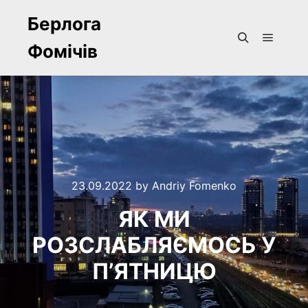
Берлога
Фомічів
Main m
Search
23.09.2022
by
Andriy Fomenko
ЯК МИ
РОЗСЛАБЛЯЄМОСЬ У
П’ЯТНИЦЮ