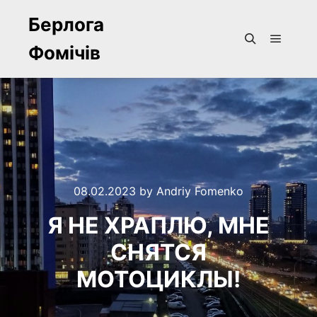
Берлога
Фомічів
Main m
Search
08.02.2023
by
Andriy Fomenko
Я НЕ ХРАПЛЮ, МНЕ
СНЯТСЯ
МОТОЦИКЛЫ!