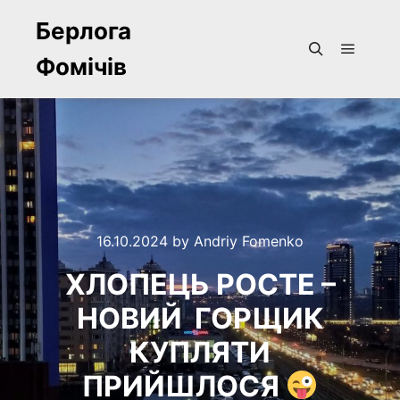
Берлога
Фомічів
Main m
Search
16.10.2024
by
Andriy Fomenko
ХЛОПЕЦЬ РОСТЕ –
НОВИЙ ГОРЩИК
КУПЛЯТИ
ПРИЙШЛОСЯ