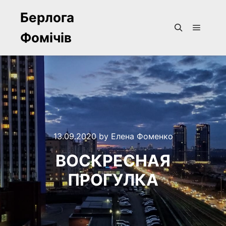
Берлога
Фомічів
Main m
Search
13.09.2020
by
Елена Фоменко
ВОСКРЕСНАЯ
ПРОГУЛКА