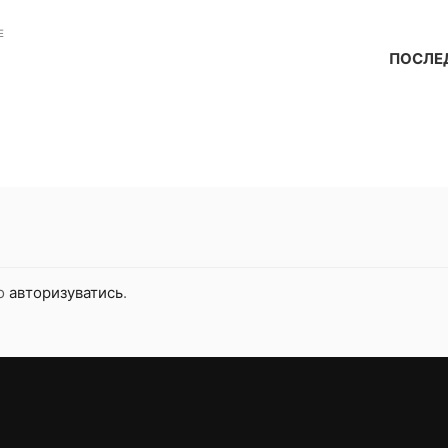
E
ПОСЛЕД
но
авторизуватись
.