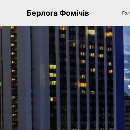
Берлога Фомічів
Гол