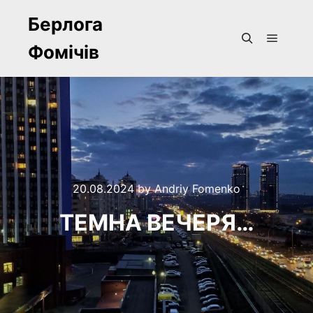
Берлога
Фомічів
Main m
Search
20.08.2024
by
Andriy Fomenko
ТЕМНА ВЕЧЕРЯ…