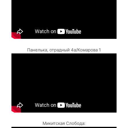
Панелька, отрадный 4а/Комарова 1
Микитская Слобода: