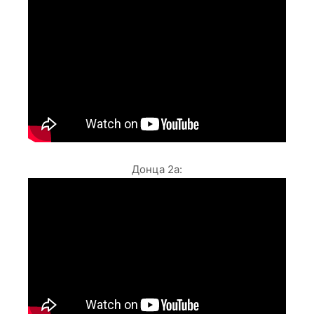
Донца 2а: