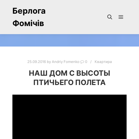
Берлога
Фомічів
Main m
Search
25.09.2016
by
Andriy Fomenko
0
Квартира
НАШ ДОМ С ВЫСОТЫ
ПТИЧЬЕГО ПОЛЕТА