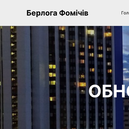
Берлога Фомічів
Гол
ОБН