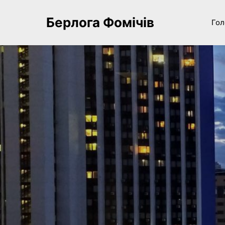
Берлога Фомічів
Гол