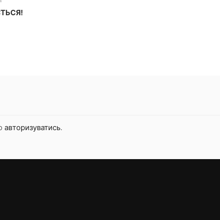
E
ТЬСЯ!
но
авторизуватись
.