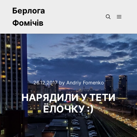
Берлога
Фомічів
Main m
Search
26.12.2017
by
Andriy Fomenko
НАРЯДИЛИ У ТЕТИ
ЁЛОЧКУ :)