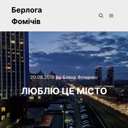
Берлога
Фомічів
Main m
Search
20.08.2019
by
Елена Фоменко
ЛЮБЛЮ ЦЕ МІСТО