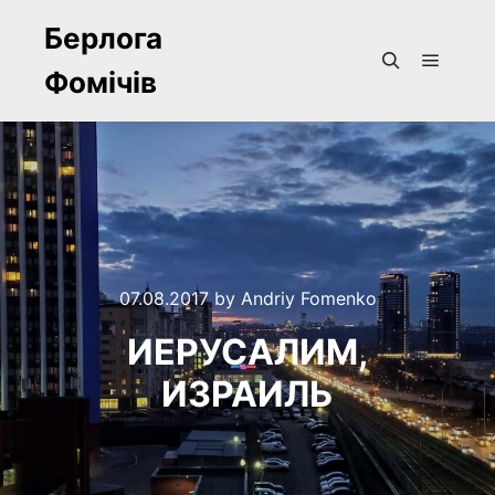
Берлога
Фомічів
Main m
Search
07.08.2017
by
Andriy Fomenko
ИЕРУСАЛИМ,
ИЗРАИЛЬ