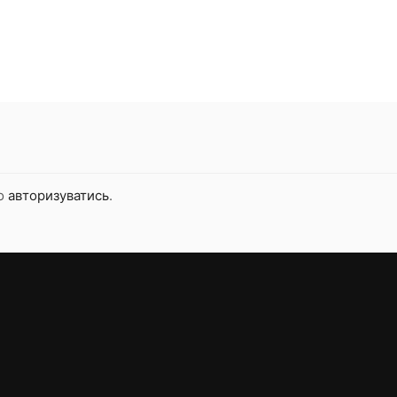
но
авторизуватись
.