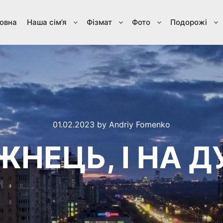
овна
Наша сім’я
Фізмат
Фото
Подорожі
01.02.2023
by
Andriy Fomenko
 ЖНЕЦЬ, І НА 