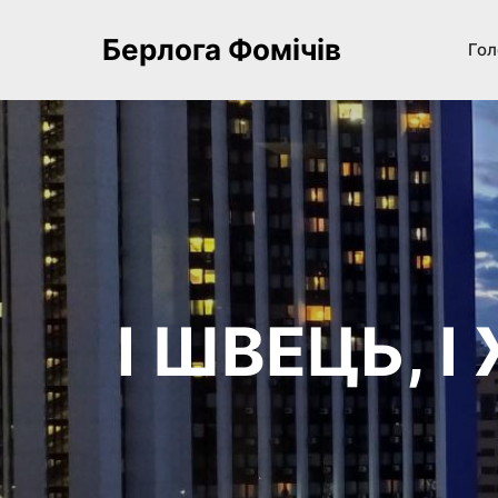
Берлога Фомічів
Гол
І ШВЕЦЬ, І