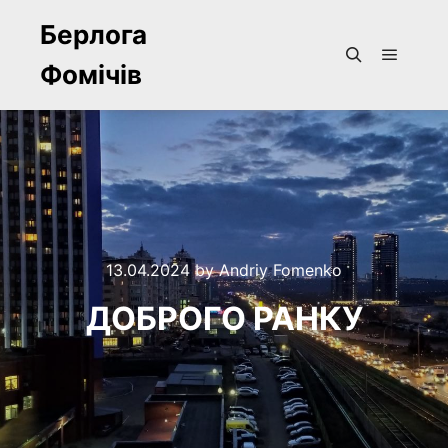
Берлога
Фомічів
Main m
Search
13.04.2024
by
Andriy Fomenko
ДОБРОГО РАНКУ