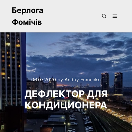
Берлога
Фомічів
Main m
Search
06.07.2020
by
Andriy Fomenko
ДЕФЛЕКТОР ДЛЯ
КОНДИЦИОНЕРА