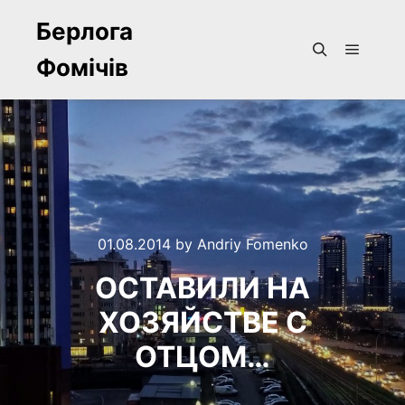
Берлога
Фомічів
Main m
Search
01.08.2014
by
Andriy Fomenko
ОСТАВИЛИ НА
ХОЗЯЙСТВЕ С
ОТЦОМ…