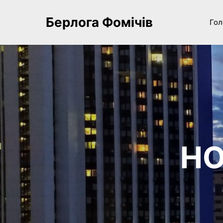
Берлога Фомічів
Гол
НО