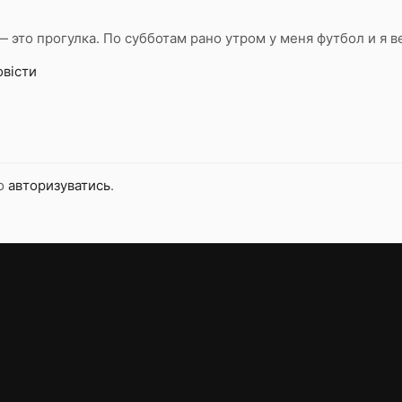
 это прогулка. По субботам рано утром у меня футбол и я 
овісти
но
авторизуватись
.