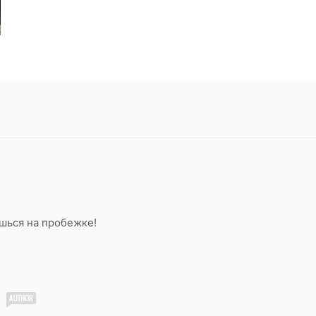
ешься на пробежке!
и
: