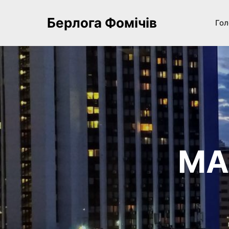
Берлога Фомічів
Гол
МА