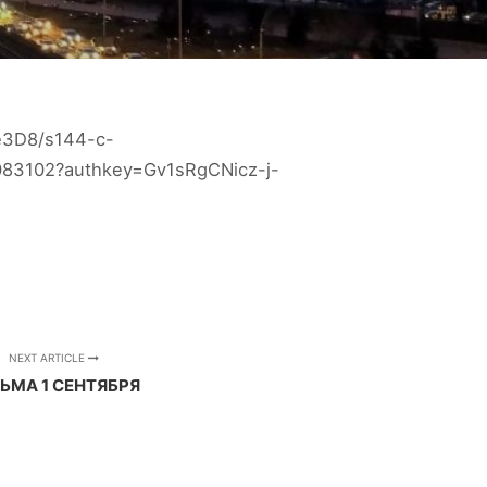
e3D8/s144-c-
3083102?authkey=Gv1sRgCNicz-j-
NEXT ARTICLE
ЬМА 1 СЕНТЯБРЯ