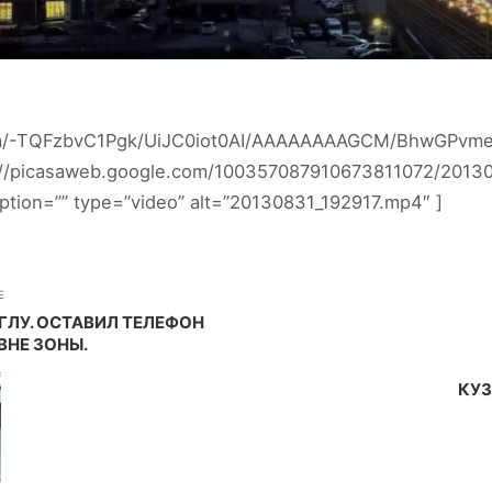
.com/-TQFzbvC1Pgk/UiJC0iot0AI/AAAAAAAAGCM/BhwGPvm
s://picasaweb.google.com/100357087910673811072/201
on=”” type=”video” alt=”20130831_192917.mp4″ ]
E
УГЛУ. ОСТАВИЛ ТЕЛЕФОН
ВНЕ ЗОНЫ.
КУЗ