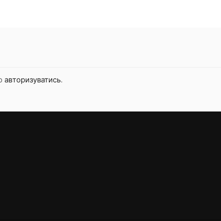
но
авторизуватись
.