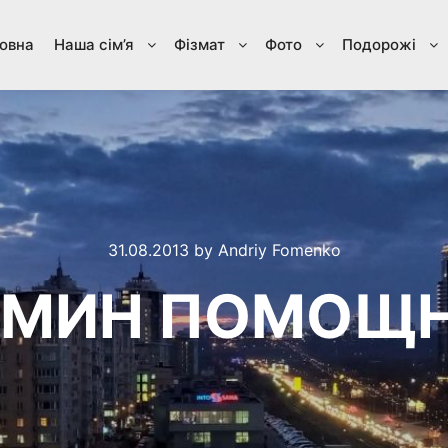
овна
Наша сім’я
Фізмат
Фото
Подорожі
31.08.2013
by
Andriy Fomenko
МИН ПОМОЩ