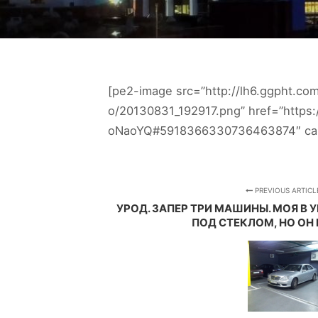
[pe2-image src=”http://lh6.ggpht
o/20130831_192917.png” href=”http
oNaoYQ#5918366330736463874″ capti
PREVIOUS ARTICL
УРОД. ЗАПЕР ТРИ МАШИНЫ. МОЯ В 
ПОД СТЕКЛОМ, НО ОН 