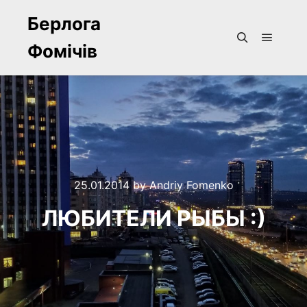
Берлога
Фомічів
Main m
Search
25.01.2014
by
Andriy Fomenko
ЛЮБИТЕЛИ РЫБЫ :)