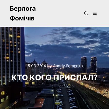
Берлога
Фомічів
Main m
Search
15.03.2014
by
Andriy Fomenko
КТО КОГО ПРИСПАЛ?