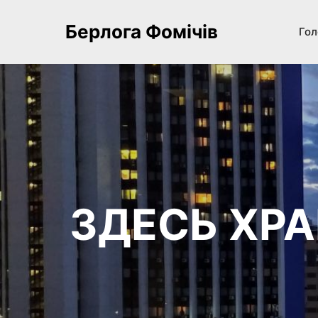
Берлога Фомічів
Гол
ЗДЕСЬ ХР