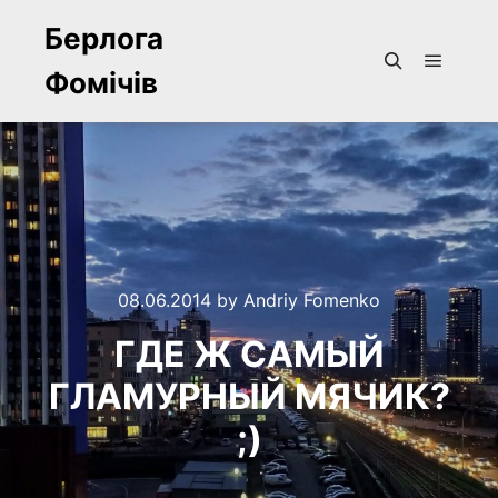
Берлога
Фомічів
Main m
Search
08.06.2014
by
Andriy Fomenko
ГДЕ Ж САМЫЙ
ГЛАМУРНЫЙ МЯЧИК?
;)