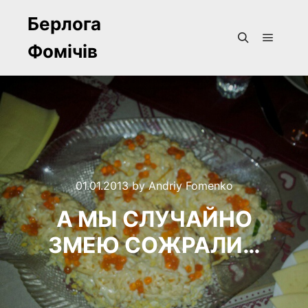
Берлога
Фомічів
Main m
Search
01.01.2013
by
Andriy Fomenko
А МЫ СЛУЧАЙНО
ЗМЕЮ СОЖРАЛИ…