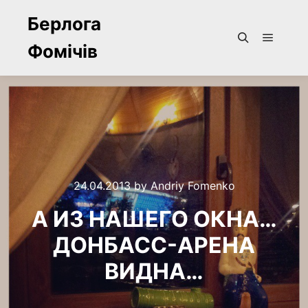
Берлога
Фомічів
Main m
Search
24.04.2013
by
Andriy Fomenko
А ИЗ НАШЕГО ОКНА…
ДОНБАСС-АРЕНА
ВИДНА…