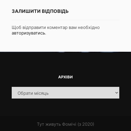
ЗАЛИШИТИ ВІДПОВІДЬ
Щоб відправити коментар вам необхідно
авторизуватись
.
АРХІВИ
Архіви
Тут живуть Фомічі (з 2020)