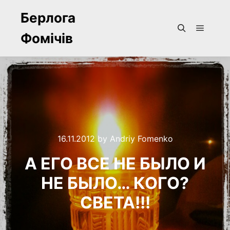
Берлога
Фомічів
Main m
Search
16.11.2012
by
Andriy Fomenko
А ЕГО ВСЕ НЕ БЫЛО И
НЕ БЫЛО… КОГО?
СВЕТА!!!