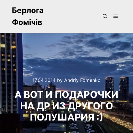
Берлога
Фомічів
Main m
Search
17.04.2014
by
Andriy Fomenko
А ВОТ И ПОДАРОЧКИ
НА ДР ИЗ ДРУГОГО
ПОЛУШАРИЯ :)