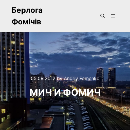
Берлога
Фомічів
Main m
Search
05.09.2012
by
Andriy Fomenko
МИЧ И ФОМИЧ